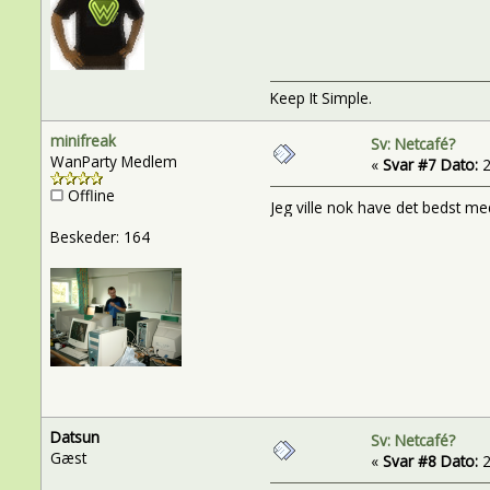
Keep It Simple.
minifreak
Sv: Netcafé?
WanParty Medlem
«
Svar #7 Dato:
2
Offline
Jeg ville nok have det bedst me
Beskeder: 164
Datsun
Sv: Netcafé?
Gæst
«
Svar #8 Dato:
2