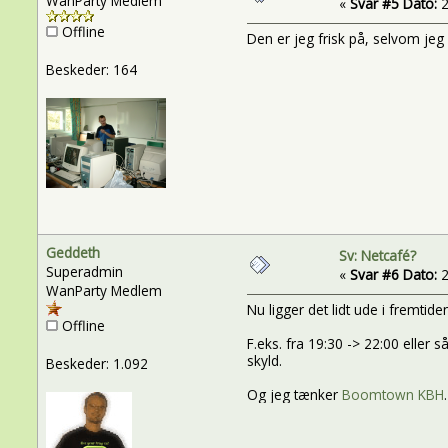
WanParty Medlem
«
Svar #5 Dato:
2
Offline
Den er jeg frisk på, selvom jeg
Beskeder: 164
Geddeth
Sv: Netcafé?
Superadmin
«
Svar #6 Dato:
2
WanParty Medlem
Nu ligger det lidt ude i fremtid
Offline
F.eks. fra 19:30 -> 22:00 eller
skyld.
Beskeder: 1.092
Og jeg tænker
Boomtown KBH