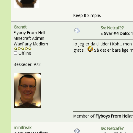
Keep It Simple.
Grandt
Sv: Netcafé?
Flyboy From Hell
«
Svar #4 Dato:
1
Minecraft Admin
WanParty Medlem
Jo jeg er da til tider i Kbh... m
gratis...
Så det er bare lige m
Offline
Beskeder: 972
Member of
Flyboys From Hell
(t
minifreak
Sv: Netcafé?