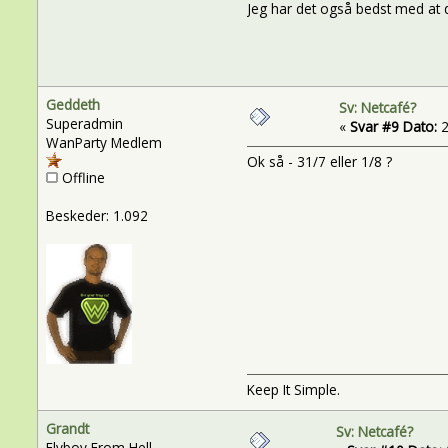
Jeg har det også bedst med at d
Geddeth
Sv: Netcafé?
Superadmin
«
Svar #9 Dato:
2
WanParty Medlem
Ok så - 31/7 eller 1/8 ?
Offline
Beskeder: 1.092
Keep It Simple.
Grandt
Sv: Netcafé?
Flyboy From Hell