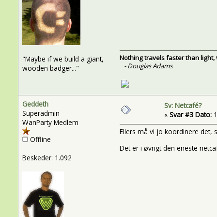
Nothing travels faster than light
"Maybe if we build a giant,
- Douglas Adams
wooden badger..."
Geddeth
Sv: Netcafé?
Superadmin
«
Svar #3 Dato:
1
WanParty Medlem
Ellers må vi jo koordinere det,
Offline
Det er i øvrigt den eneste netca
Beskeder: 1.092