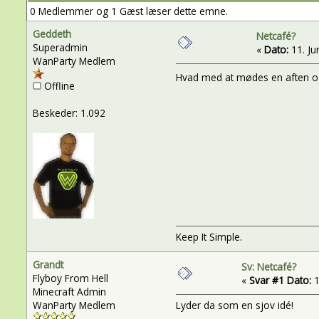
0 Medlemmer og 1 Gæst læser dette emne.
Geddeth
Netcafé?
Superadmin
«
Dato:
11. Jun
WanParty Medlem
Hvad med at mødes en aften og 
Offline
Beskeder: 1.092
Keep It Simple.
Grandt
Sv: Netcafé?
Flyboy From Hell
«
Svar #1 Dato:
1
Minecraft Admin
WanParty Medlem
Lyder da som en sjov idé!