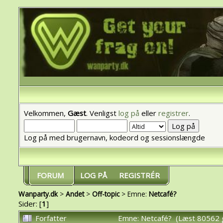
Velkommen,
Gæst
. Venligst
log på
eller
registrer
.
Log på med brugernavn, kodeord og sessionslængde
FORUM
LOG PÅ
REGISTRÉR
Wanparty.dk
>
Andet
>
Off-topic
> Emne:
Netcafé?
Sider: [
1
]
Forfatter
Emne: Netcafé? (Læst 80562 