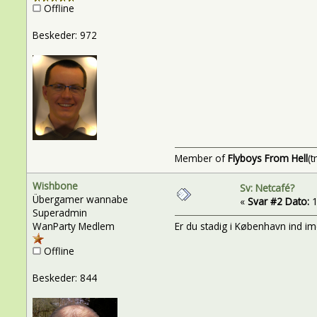
Offline
Beskeder: 972
Member of
Flyboys From Hell
(t
Wishbone
Sv: Netcafé?
Übergamer wannabe
«
Svar #2 Dato:
1
Superadmin
WanParty Medlem
Er du stadig i København ind i
Offline
Beskeder: 844