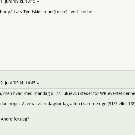
1. Juni '09 kl. 10:15 »
 bor på Lars Tyndskids mark(Løkke) i ved....he he
2. Juni '09 kl. 14:45 »
en, men hvad med mandag d. 27. juli (evt. i stedet for WP-eventet denne da
 sådan noget. Alternativt fredag/lørdag aften i samme uge (31/7 eller 
. Andre forslag?