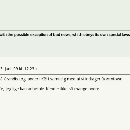
, with the possible exception of bad news, which obeys its own special laws
3. Juni '09 kl. 12:23 »
 så Grandts tog lander i KBH samtidig med at vi indtager Boomtown.
fé, jeg lige kan anbefale. Kender ikke så mange andre...