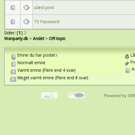
ulæst post
TS Password
Sider: [
1
]
2
Wanparty.dk
>
Andet
>
Off-topic
Emne du har postet i
Lå
Fr
Normalt emne
Af
Varmt emne (Flere end 4 svar)
Meget varmt emne (Flere end 8 svar)
Powered by SMF