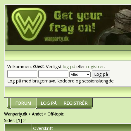
Velkommen,
Gæst
. Venligst
log på
eller
registrer
.
Log på med brugernavn, kodeord og sessionslængde
FORUM
LOG PÅ
REGISTRÉR
Wanparty.dk
>
Andet
>
Off-topic
Sider: [
1
]
2
Overskrift