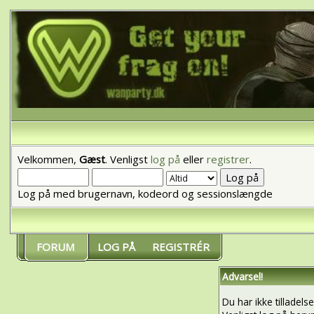
Velkommen,
Gæst
. Venligst
log på
eller
registrer
.
Log på med brugernavn, kodeord og sessionslængde
FORUM
LOG PÅ
REGISTRÉR
Advarsel!
Du har ikke tilladels