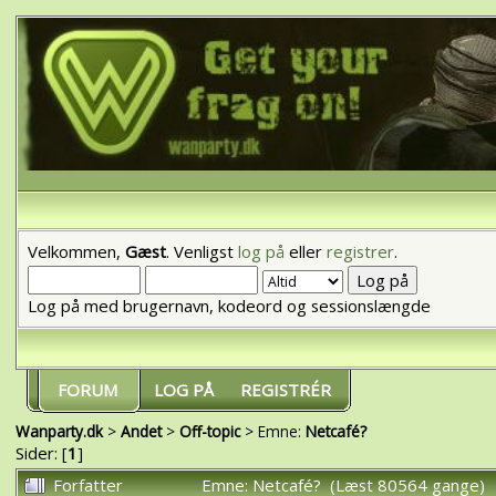
Velkommen,
Gæst
. Venligst
log på
eller
registrer
.
Log på med brugernavn, kodeord og sessionslængde
FORUM
LOG PÅ
REGISTRÉR
Wanparty.dk
>
Andet
>
Off-topic
> Emne:
Netcafé?
Sider: [
1
]
Forfatter
Emne: Netcafé? (Læst 80564 gange)