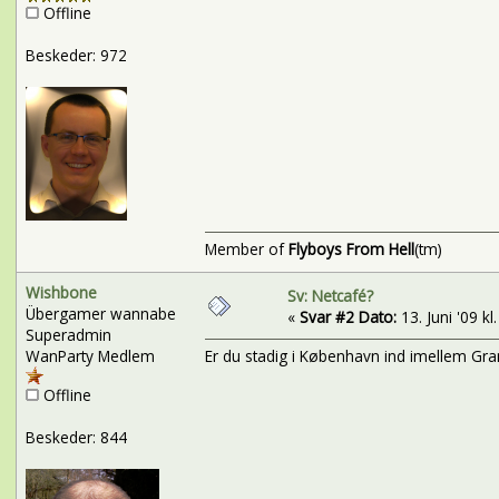
Offline
Beskeder: 972
Member of
Flyboys From Hell
(tm)
Wishbone
Sv: Netcafé?
Übergamer wannabe
«
Svar #2 Dato:
13. Juni '09 kl
Superadmin
WanParty Medlem
Er du stadig i København ind imellem Gr
Offline
Beskeder: 844