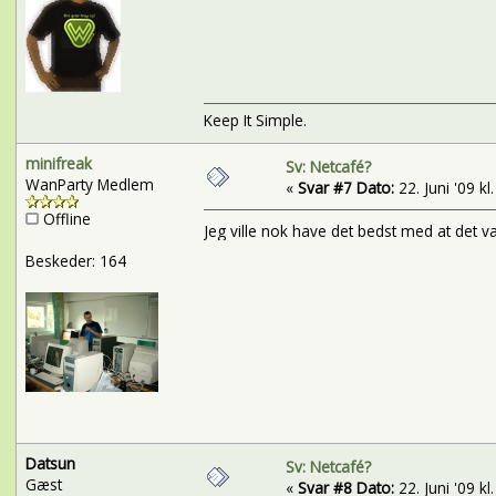
Keep It Simple.
minifreak
Sv: Netcafé?
WanParty Medlem
«
Svar #7 Dato:
22. Juni '09 kl
Offline
Jeg ville nok have det bedst med at det v
Beskeder: 164
Datsun
Sv: Netcafé?
Gæst
«
Svar #8 Dato:
22. Juni '09 kl