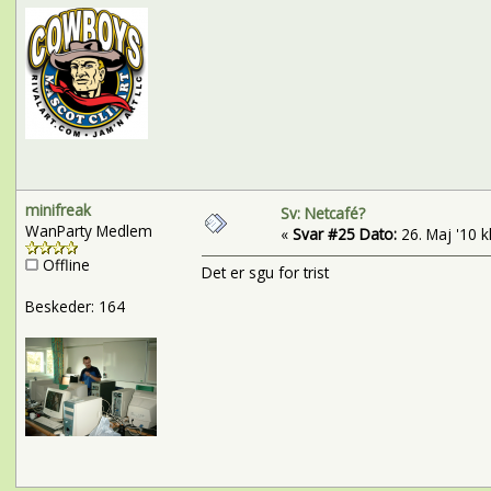
minifreak
Sv: Netcafé?
WanParty Medlem
«
Svar #25 Dato:
26. Maj '10 kl
Offline
Det er sgu for trist
Beskeder: 164