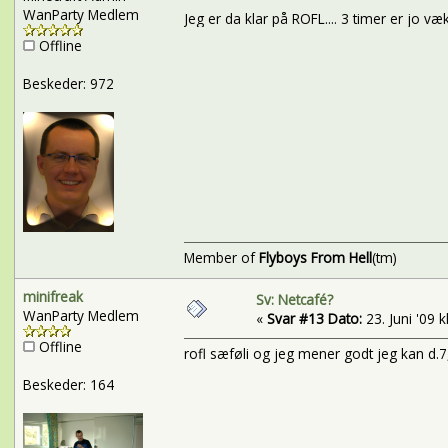
WanParty Medlem
Jeg er da klar på ROFL.... 3 timer er jo væ
Offline
Beskeder: 972
Member of
Flyboys From Hell
(tm)
minifreak
Sv: Netcafé?
WanParty Medlem
«
Svar #13 Dato:
23. Juni '09 k
Offline
rofl sæføli og jeg mener godt jeg kan d.7, 
Beskeder: 164