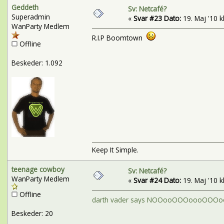
Geddeth
Sv: Netcafé?
Superadmin
«
Svar #23 Dato:
19. Maj '10 kl
WanParty Medlem
R.I.P Boomtown
Offline
Beskeder: 1.092
Keep It Simple.
teenage cowboy
Sv: Netcafé?
WanParty Medlem
«
Svar #24 Dato:
19. Maj '10 kl
Offline
darth vader says NOOooOOOoooOOOo
Beskeder: 20