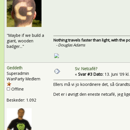
"Maybe if we build a
Nothing travels faster than light, with the 
giant, wooden
- Douglas Adams
badger..."
Geddeth
Sv: Netcafé?
Superadmin
«
Svar #3 Dato:
13. Juni '09 kl
WanParty Medlem
Ellers må vi jo koordinere det, så Grand
Offline
Det er i øvrigt den eneste netcafé, jeg li
Beskeder: 1.092