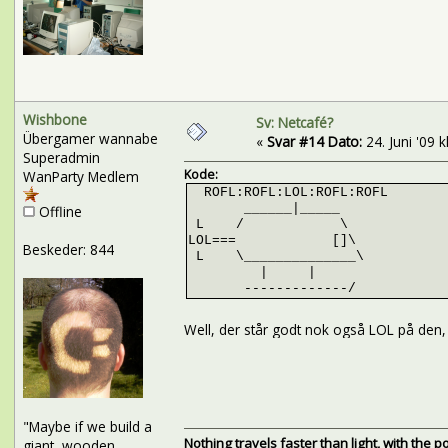
Wishbone
Sv: Netcafé?
Übergamer wannabe
«
Svar #14 Dato:
24. Juni '09 k
Superadmin
Kode:
WanParty Medlem
ROFL:ROFL:LOL:ROFL:ROFL
______|_____
Offline
L / \
LOL=== []\
Beskeder: 844
L \______________\
| |
-------------/
Well, der står godt nok også LOL på den
"Maybe if we build a
Nothing travels faster than light, with the 
giant, wooden