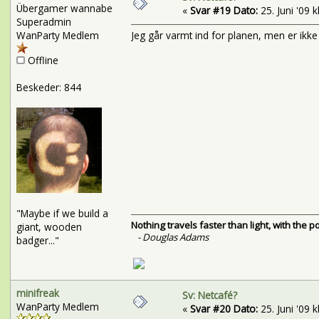
Übergamer wannabe
«
Svar #19 Dato:
25. Juni '09 k
Superadmin
WanParty Medlem
Jeg går varmt ind for planen, men er ikke 
Offline
Beskeder: 844
"Maybe if we build a
Nothing travels faster than light, with the 
giant, wooden
- Douglas Adams
badger..."
minifreak
Sv: Netcafé?
WanParty Medlem
«
Svar #20 Dato:
25. Juni '09 k