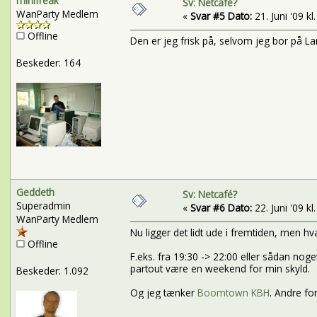
minifreak
Sv: Netcafé?
WanParty Medlem
«
Svar #5 Dato:
21. Juni '09 kl
Offline
Den er jeg frisk på, selvom jeg bor på La
Beskeder: 164
Geddeth
Sv: Netcafé?
Superadmin
«
Svar #6 Dato:
22. Juni '09 kl
WanParty Medlem
Nu ligger det lidt ude i fremtiden, men hva
Offline
F.eks. fra 19:30 -> 22:00 eller sådan noge
partout være en weekend for min skyld.
Beskeder: 1.092
Og jeg tænker
Boomtown KBH
. Andre fo