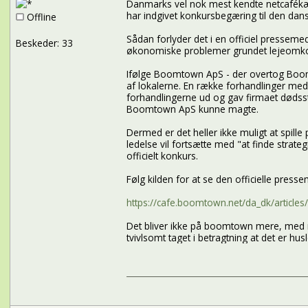
Danmarks vel nok mest kendte netcafékæ
har indgivet konkursbegæring til den dan
Offline
Sådan forlyder det i en officiel presse
Beskeder: 33
økonomiske problemer grundet lejeomko
Ifølge Boomtown ApS - der overtog Boomt
af lokalerne. En række forhandlinger me
forhandlingerne ud og gav firmaet dødsst
Boomtown ApS kunne magte.
Dermed er det heller ikke muligt at spil
ledelse vil fortsætte med "at finde strateg
officielt konkurs.
Følg kilden for at se den officielle press
https://cafe.boomtown.net/da_dk/articles
Det bliver ikke på boomtown mere, med min
tvivlsomt taget i betragtning at det er hu