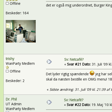
Offline
det er også mig underordnet, Burger King 
Beskeder: 164
trishy
Sv: Netcafé?
WanParty Medlem
«
Svar #21 Dato:
31. Juli '09 kl
Offline
Det lyder rigtig spændende
jeg har sel
skal da næsten bestille en OMG menu! 180 
Beskeder: 2
«
Sidste ændring: 31. Juli '09 kl. 21:39 af 
Dr. Phil
Sv: Netcafé?
UT Admin
«
Svar #22 Dato:
19. Maj '10 kl
WanParty Medlem