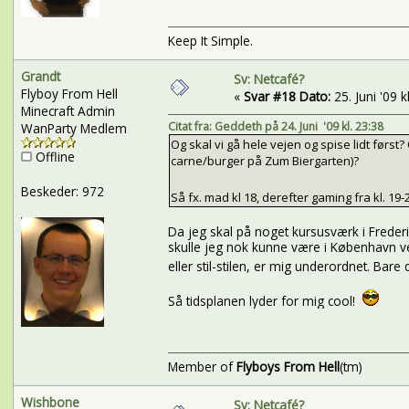
Keep It Simple.
Grandt
Sv: Netcafé?
Flyboy From Hell
«
Svar #18 Dato:
25. Juni '09 k
Minecraft Admin
Citat fra: Geddeth på 24. Juni '09 kl. 23:38
WanParty Medlem
Og skal vi gå hele vejen og spise lidt først? 
Offline
carne/burger på Zum Biergarten)?
Beskeder: 972
Så fx. mad kl 18, derefter gaming fra kl. 19
Da jeg skal på noget kursusværk i Frederi
skulle jeg nok kunne være i København ved
eller stil-stilen, er mig underordnet. Bar
Så tidsplanen lyder for mig cool!
Member of
Flyboys From Hell
(tm)
Wishbone
Sv: Netcafé?