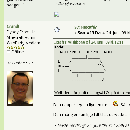
- Douglas Adams
badger..."
Grandt
Sv: Netcafé?
Flyboy From Hell
«
Svar #15 Dato:
24. Juni '09 k
Minecraft Admin
Citat fra: Wishbone på 24. Juni '09 kl. 12:11
WanParty Medlem
Kode:
Offline
ROFL:ROFL:LOL:ROFL:ROFL
______|_____
L / \
Beskeder: 972
LOL=== []\
L \______________\
| |
-------------/
Well, der står godt nok også LOL på den, m
Den napper jeg da lige en tur i...
Så ska
Den mangler kun lige lidt til at udrydde a
«
Sidste ændring: 24. Juni '09 kl. 12:38 a