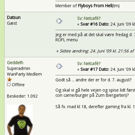
Member of
Flyboys From Hell
(tm)
Datsun
Sv: Netcafé?
Gæst
«
Svar #16 Dato:
24. Juni '09 k
Jeg er med på at det skal være fredag d. 7
ROFL menu
«
Sidste ændring: 24. Juni '09 kl. 21:56 a
Geddeth
Sv: Netcafé?
Superadmin
«
Svar #17 Dato:
24. Juni '09 k
WanParty Medlem
Godt så ... andre der er for d. 7. august?
Offline
Og skal vi gå hele vejen og spise lidt først
con carne/burger på Zum Biergarten)?
Beskeder: 1.092
Så fx. mad kl 18, derefter gaming fra kl.