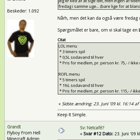
Jeg er ked af at sige det, men ingen af tide
fredag i samme uge... (bare lige for at blan
Beskeder: 1.092
Nårh, men det kan da også være fredag d. 
Spørgsmålet er bare, om vi skal tage en
Citat
LOL menu
* 3 timers spil
* 0,5L sodavand til hver
* Pris for medlem, pr. person kr. 75,- / ikke
ROFL menu
* 5 timers spil
* 1½L sodavand til hver
* Pris for medlem, pr. person kr. 115,- / ikk
«
Sidste ændring: 23. Juni '09 kl. 16:14 a
Keep It Simple.
Grandt
Sv: Netcafé?
Flyboy From Hell
«
Svar #12 Dato:
23. Juni '09 k
Minecraft Admin