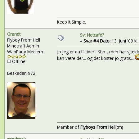
Keep It Simple.
Grandt
Sv: Netcafé?
Flyboy From Hell
«
Svar #4 Dato:
13. Juni '09 kl
Minecraft Admin
WanParty Medlem
Jo jeg er da til tider i Kbh... men har sjæ
kan være der... og det koster jo gratis...
Offline
Beskeder: 972
Member of
Flyboys From Hell
(tm)