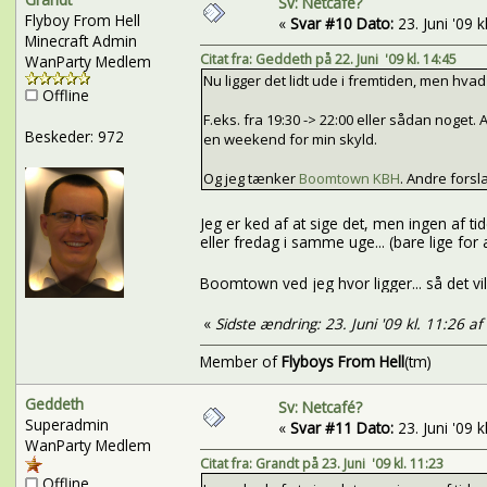
Sv: Netcafé?
Flyboy From Hell
«
Svar #10 Dato:
23. Juni '09 k
Minecraft Admin
Citat fra: Geddeth på 22. Juni '09 kl. 14:45
WanParty Medlem
Nu ligger det lidt ude i fremtiden, men hvad 
Offline
F.eks. fra 19:30 -> 22:00 eller sådan noget.
Beskeder: 972
en weekend for min skyld.
Og jeg tænker
Boomtown KBH
. Andre forsl
Jeg er ked af at sige det, men ingen af ti
eller fredag i samme uge... (bare lige for 
Boomtown ved jeg hvor ligger... så det vil
«
Sidste ændring: 23. Juni '09 kl. 11:26 a
Member of
Flyboys From Hell
(tm)
Geddeth
Sv: Netcafé?
Superadmin
«
Svar #11 Dato:
23. Juni '09 k
WanParty Medlem
Citat fra: Grandt på 23. Juni '09 kl. 11:23
Offline