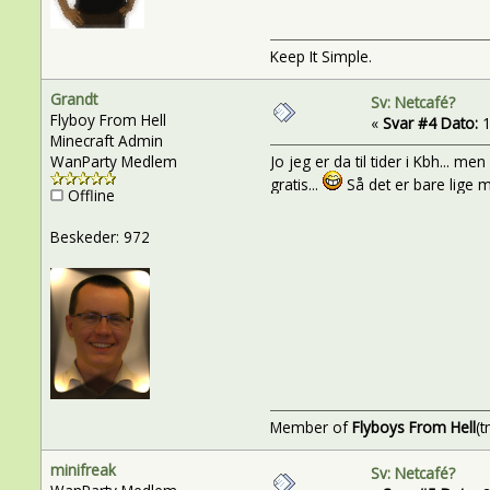
Keep It Simple.
Grandt
Sv: Netcafé?
Flyboy From Hell
«
Svar #4 Dato:
1
Minecraft Admin
WanParty Medlem
Jo jeg er da til tider i Kbh... m
gratis...
Så det er bare lige m
Offline
Beskeder: 972
Member of
Flyboys From Hell
(t
minifreak
Sv: Netcafé?