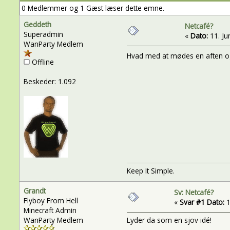
0 Medlemmer og 1 Gæst læser dette emne.
Geddeth
Netcafé?
Superadmin
«
Dato:
11. Jun
WanParty Medlem
Hvad med at mødes en aften og 
Offline
Beskeder: 1.092
Keep It Simple.
Grandt
Sv: Netcafé?
Flyboy From Hell
«
Svar #1 Dato:
1
Minecraft Admin
WanParty Medlem
Lyder da som en sjov idé!