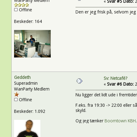
WanParty Medlem
«
Svar #5 Dato:
2
Offline
Den er jeg frisk på, selvom jeg
Beskeder: 164
Geddeth
Sv: Netcafé?
Superadmin
«
Svar #6 Dato:
2
WanParty Medlem
Nu ligger det lidt ude i fremtid
Offline
F.eks. fra 19:30 -> 22:00 eller
skyld.
Beskeder: 1.092
Og jeg tænker
Boomtown KBH