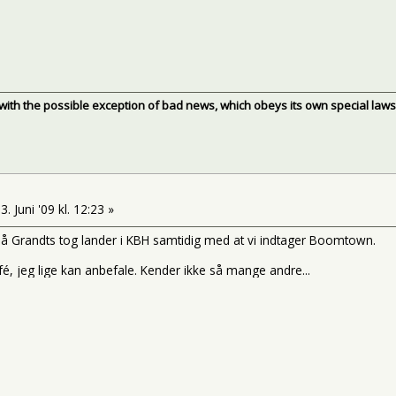
, with the possible exception of bad news, which obeys its own special laws
3. Juni '09 kl. 12:23 »
 så Grandts tog lander i KBH samtidig med at vi indtager Boomtown.
fé, jeg lige kan anbefale. Kender ikke så mange andre...