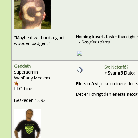
Nothing travels faster than light
"Maybe if we build a giant,
- Douglas Adams
wooden badger..."
Geddeth
Sv: Netcafé?
Superadmin
«
Svar #3 Dato:
1
WanParty Medlem
Ellers må vi jo koordinere det,
Offline
Det er i øvrigt den eneste netca
Beskeder: 1.092