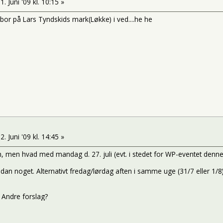
1. Juni '09 kl. 10:15 »
 bor på Lars Tyndskids mark(Løkke) i ved....he he
2. Juni '09 kl. 14:45 »
en, men hvad med mandag d. 27. juli (evt. i stedet for WP-eventet denne da
 sådan noget. Alternativt fredag/lørdag aften i samme uge (31/7 eller 
. Andre forslag?