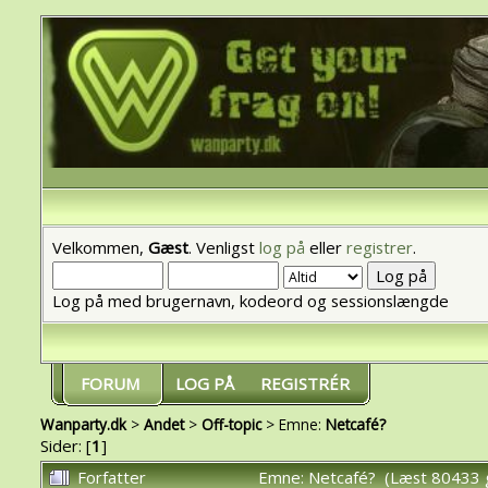
Velkommen,
Gæst
. Venligst
log på
eller
registrer
.
Log på med brugernavn, kodeord og sessionslængde
FORUM
LOG PÅ
REGISTRÉR
Wanparty.dk
>
Andet
>
Off-topic
> Emne:
Netcafé?
Sider: [
1
]
Forfatter
Emne: Netcafé? (Læst 80433 