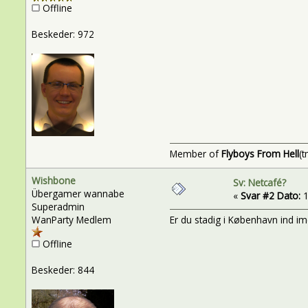
Offline
Beskeder: 972
Member of
Flyboys From Hell
(t
Wishbone
Sv: Netcafé?
Übergamer wannabe
«
Svar #2 Dato:
1
Superadmin
WanParty Medlem
Er du stadig i København ind i
Offline
Beskeder: 844