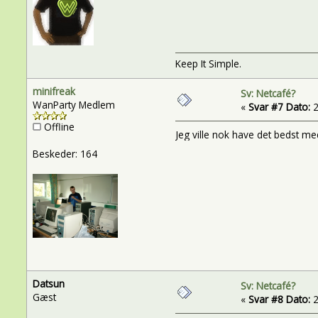
Keep It Simple.
minifreak
Sv: Netcafé?
WanParty Medlem
«
Svar #7 Dato:
2
Offline
Jeg ville nok have det bedst me
Beskeder: 164
Datsun
Sv: Netcafé?
Gæst
«
Svar #8 Dato:
2