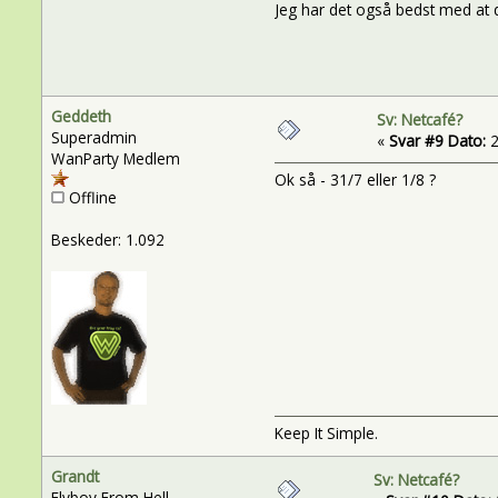
Jeg har det også bedst med at d
Geddeth
Sv: Netcafé?
Superadmin
«
Svar #9 Dato:
2
WanParty Medlem
Ok så - 31/7 eller 1/8 ?
Offline
Beskeder: 1.092
Keep It Simple.
Grandt
Sv: Netcafé?
Flyboy From Hell