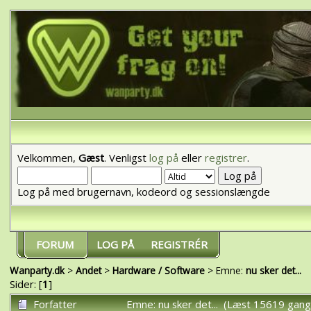
Velkommen,
Gæst
. Venligst
log på
eller
registrer
.
Log på med brugernavn, kodeord og sessionslængde
FORUM
LOG PÅ
REGISTRÉR
Wanparty.dk
>
Andet
>
Hardware / Software
> Emne:
nu sker det...
Sider: [
1
]
Forfatter
Emne: nu sker det... (Læst 15619 gang