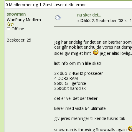
0 Medlemmer og 1 Gæst læser dette emne.
snowman
nu sker det...
WanParty Medlem
«
Dato:
2. September '08 kl. 1
Offline
Beskeder: 25
jeg har endelig fundet en en bærbar som kan
der går nok lidt endnu da vores net derh
sider giv mig et hint
jeg er altid lovlig..
lidt info om min lille skat!!!
2x duo 2.4G/Hz prossecer
4 DDR2 RAM
8600 GT geforce
250Gbit harddisk
det er vel det der tæller
kører med vista 64 ulitmate
giv jeres meninger til kende tusind tak
snowman is throwing Snowballs again