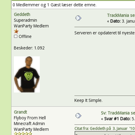
0 Medlemmer og 1 Gæst læser dette emne.
Geddeth
TrackMania se
Superadmin
«
Dato:
3. Janua
WanParty Medlem
Serveren er opdateret til nyest
Offline
Beskeder: 1.092
Keep It Simple.
Grandt
Sv: TrackMania s
Flyboy From Hell
«
Svar #1 Dato:
5.
Minecraft Admin
Citat fra: Geddeth på 3. Januar '10 
WanParty Medlem