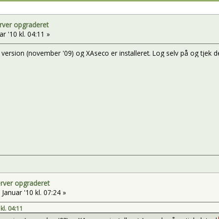
rver opgraderet
r '10 kl. 04:11 »
e version (november '09) og XAseco er installeret. Log selv på og tjek 
erver opgraderet
 Januar '10 kl. 07:24 »
kl. 04:11