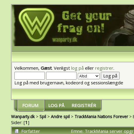
Velkommen,
Gæst
. Venligst
log på
eller
registrer
.
Log på med brugernavn, kodeord og sessionslængde
FORUM
LOG PÅ
REGISTRÉR
Wanparty.dk
>
Spil
>
Andre spil
>
TrackMania Nations Forever
> 
Sider: [
1
]
Forfatter
Emne: TrackMania server opg