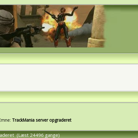
Emne:
TrackMania server opgraderet
raderet (Læst 24496 gange)