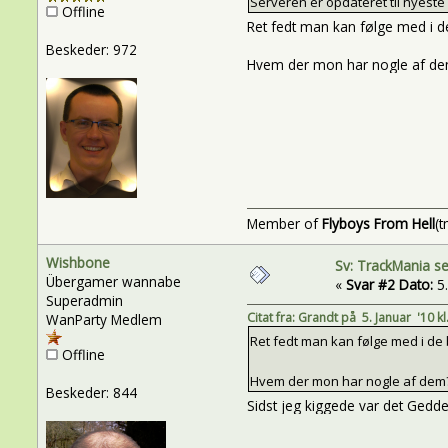
Serveren er opdateret til nyeste 
Offline
Ret fedt man kan følge med i d
Beskeder: 972
Hvem der mon har nogle af d
Member of
Flyboys From Hell
(t
Wishbone
Sv: TrackMania s
Übergamer wannabe
«
Svar #2 Dato:
5.
Superadmin
Citat fra: Grandt på 5. Januar '10 kl
WanParty Medlem
Ret fedt man kan følge med i de 
Offline
Hvem der mon har nogle af de
Beskeder: 844
Sidst jeg kiggede var det Gedd