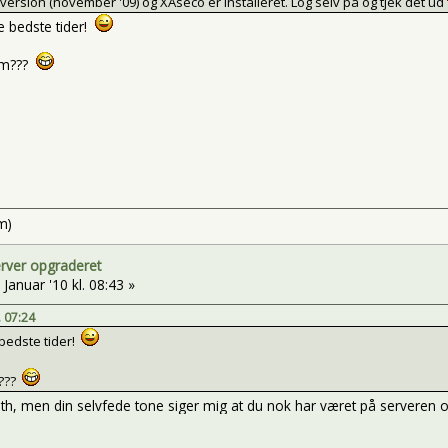
version (november '09) og XAseco er installeret. Log selv på og tjek det ud
e bedste tider!
em???
m)
erver opgraderet
 Januar '10 kl. 08:43 »
. 07:24
bedste tider!
m???
eth, men din selvfede tone siger mig at du nok har været på serveren