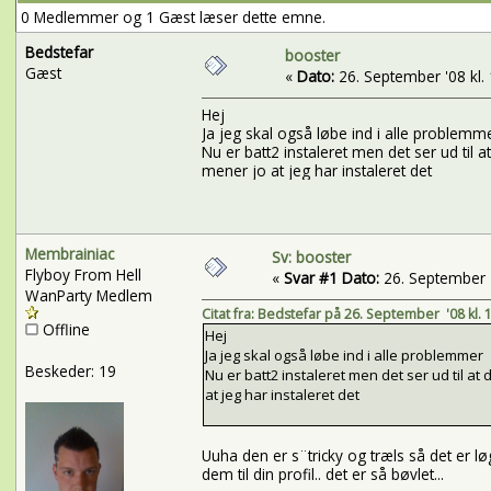
0 Medlemmer og 1 Gæst læser dette emne.
Bedstefar
booster
Gæst
«
Dato:
26. September '08 kl. 
Hej
Ja jeg skal også løbe ind i alle problemm
Nu er batt2 instaleret men det ser ud til
mener jo at jeg har instaleret det
Membrainiac
Sv: booster
Flyboy From Hell
«
Svar #1 Dato:
26. September '
WanParty Medlem
Citat fra: Bedstefar på 26. September '08 kl. 
Offline
Hej
Ja jeg skal også løbe ind i alle problemmer
Beskeder: 19
Nu er batt2 instaleret men det ser ud til a
at jeg har instaleret det
Uuha den er s¨tricky og træls så det er l
dem til din profil.. det er så bøvlet...