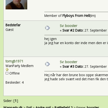
Member of
Flyboys From Hell
(tm)
Bedstefar
Sv: booster
Gæst
«
Svar #2 Dato:
27. September '
hej igen
Ja jeg har en konto der inde men den er ik
tomgb1971
Sv: booster
WanParty Medlem
«
Svar #3 Dato:
27. September '
Offline
Hej når har den brune box oppe skærmen
jeg hade selv svært ved det men fik den ti
Beskeder: 4
Sider: [
1
]
Wanparty.dk
>
Spil
>
Andre spil
>
Battlefield 2
> Emne:
booster