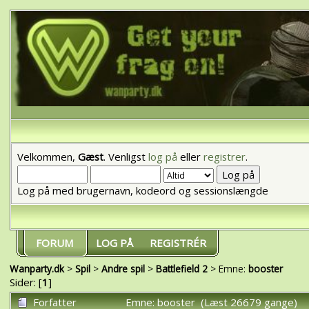
Velkommen,
Gæst
. Venligst
log på
eller
registrer
.
Log på med brugernavn, kodeord og sessionslængde
FORUM
LOG PÅ
REGISTRÉR
Wanparty.dk
>
Spil
>
Andre spil
>
Battlefield 2
> Emne:
booster
Sider: [
1
]
Forfatter
Emne: booster (Læst 26679 gange)