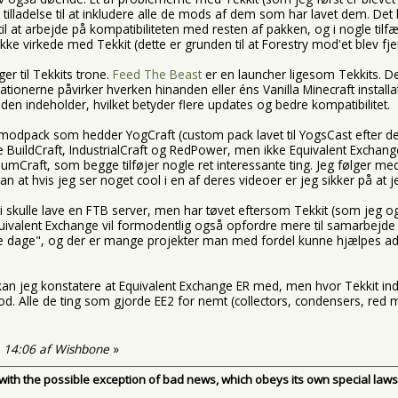
 tilladelse til at inkludere alle de mods af dem som har lavet dem. Det
 til at arbejde på kompatibiliteten med resten af pakken, og i nogle tilfæ
e virkede med Tekkit (dette er grunden til at Forestry mod'et blev fjern
er til Tekkits trone.
Feed The Beast
er en launcher ligesom Tekkits.
ationerne påvirker hverken hinanden eller éns Vanilla Minecraft installat
den indeholder, hvilket betyder flere updates og bedre kompatibilitet.
n modpack som hedder YogCraft (custom pack lavet til YogsCast efter de 
e BuildCraft, IndustrialCraft og RedPower, men ikke Equivalent Exchange
mCraft, som begge tilføjer nogle ret interessante ting. Jeg følger med
t hvis jeg ser noget cool i en af deres videoer er jeg sikker på at je
 vi skulle lave en FTB server, men har tøvet eftersom Tekkit (som jeg 
ivalent Exchange vil formodentlig også opfordre mere til samarbejde e
le dage", og der er mange projekter man med fordel kunne hjælpes a
kan jeg konstatere at Equivalent Exchange ER med, men hvor Tekkit ind
od. Alle de ting som gjorde EE2 for nemt (collectors, condensers, red ma
l. 14:06 af Wishbone
»
, with the possible exception of bad news, which obeys its own special laws