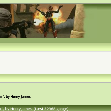
er", by Henry James
er", by Henry James (Læst 32968 gange)