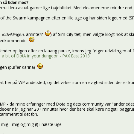
n så tiden med?
lem-titler-casual-gamer lige i øjeblikket. Med eksamenerne mindre end
 of the Swarm kampagnen efter en lille uge og har siden leget med (S
e
indviklingen
, amirite??
) af Sim City tæt, men valgte klogt nok at 
it vedkommende
der op igen efter en laaang pause, imens jeg følger udviklingen af for
a bit of DotA in your dungeon - PAX East 2013
igen (puffer Karina)
t her på WP andetsted, og det virker som en evighed siden der er komm
på MP - da mine erfaringer med Dota og dets community var "anderledes
eoer når jeg har 20+ minutter hvor der bare skal køre noget i baggru
ammerat til det tbh.
 mig - mig og mig (!) i næste uge.