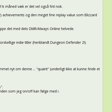
 1½ måned væk er det vel også fint nok.
P) achievements og den meget fine replay value som Blizzard
skippe det med dets DMR/Always Online helvede.
skellige indie titler (heriblandt Dungeon Defender 2!).
et nyt om denne ... "quaint" (underligt ikke at kunne finde et
".
nden som jeg on/off kan følge med i.