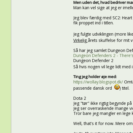
Men uden det, hvad bedriver ma
Man kan vel sige at jeg er imel
Jeg blev færdig med SC2: Heart
fik proppet ind i titlen.
Jeg fulgte udviklingen (more lik
Virkelig
årets skuffelse for m
Så har jeg samlet Dungeon Defen
Dungeon Defenders 2 - There's 
Dungeon Defender 2
Så hvis nogen vil lege lidt med 
Ting jeg holder øje med:
https://wollay.blogspot.dk/
Omtal
passende dansk ord
) titel.
Dota 2
Jeg "tør" ikke rigtig begynde 
Jeg ser overraskende mange vid
Tror bare jeg mangler en lege k
Well, that's it for now. Mere om