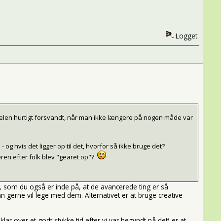
Logget
delen hurtigt forsvandt, når man ikke længere på nogen måde var
og hvis det ligger op til det, hvorfor så ikke bruge det?
eren efter folk blev "gearet op"?
s, som du også er inde på, at de avancerede ting er så
 gerne vil lege med dem. Alternativet er at bruge creative
r over et godt stykke tid efter vi var begyndt på det) er at