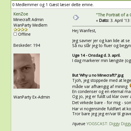
0 Medlemmer og 1 Gæst læser dette emne.
KenZoe
"The Portrait of a
Minecraft Admin
«
Dato:
3. April '13 
WanParty Medlem
Hej Wanfest,
Offline
Jeg savner jer og kan lide at se 
Beskeder: 194
Så nu slår jeg to fluer og begyn
Uge 14 - Onsdag d. 3. april.
I dag markerer min længste (og 
But 'Why u no Minecraft?'.jpg
Tjoh, jeg stoppede med at lege
måde var afhængig af mining
En condenser og en eternal mac
Og jo, jeg er fuldt ud klar ove
WanParty Ex-Admin
Det virkede bare - for mig - so
Har vi nogensinde fuldført at 
Tror bare jeg jeg er/var til gra
/queue
YOGSCAST: Diggy Diggy