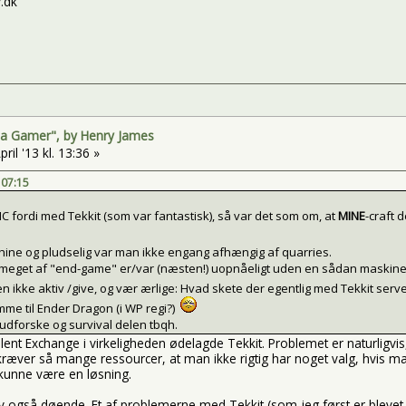
.dk
f a Gamer", by Henry James
pril '13 kl. 13:36 »
 07:15
C fordi med Tekkit (som var fantastisk), så var det som om, at
MINE
-craft 
ine og pludselig var man ikke engang afhængig af quarries.
at meget af "end-game" er/var (næsten!) uopnåeligt uden en sådan maskine - 
en ikke aktiv /give, og vær ærlige: Hvad skete der egentlig med Tekkit serv
mme til Ender Dragon (i WP regi?)
, udforske og survival delen tbqh.
valent Exchange i virkeligheden ødelagde Tekkit. Problemet er naturligvi
æver så mange ressourcer, at man ikke rigtig har noget valg, hvis man
 kunne være en løsning.
 også døende. Et af problemerne med Tekkit (som jeg først er blevet kla