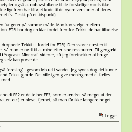
 betyder også at ophavsfolkene til de forskellige mods ikke
lde ligefrem har tilføjet kode til de nyere versioner af deres
et fra Tekkit på et tidspunkt).
 Den fungerer på samme måde. Man kan vælge mellem
ion. FTB har dog en klar fordel fremfor Tekkit: de har tilladelse
droppede Tekkit til fordel for FTB). Den svarer næsten til
, så man er nødt til at mine efter sine ressourcer. Til gengæld
 i Yogcasts Minecraft videoer, så jeg foretrækker at bruge
g selv kan prøve det.
også foreslog) ligesom løb ud i sandet. Jeg synes dog det kunne
nd Tekkit gjorde. Det ville igen give mening med et fælles
d med.
eholdt EE2 er dette her EE3, som er ændret så meget at der
tter, etc.) er blevet fjernet, så man får ikke længere noget
Logget
.