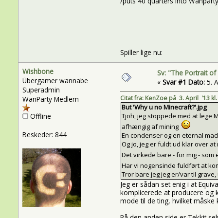
/puts 40 quarters into Wanparty
Spiller lige nu:
Wishbone
Sv: "The Portrait o
Übergamer wannabe
«
Svar #1 Dato:
5. A
Superadmin
Citat fra: KenZoe på 3. April '13 kl.
WanParty Medlem
But 'Why u no Minecraft?'.jpg
Offline
Tjoh, jeg stoppede med at lege M
afhængig af mining
Beskeder: 844
En condenser og en eternal mach
Og jo, jeg er fuldt ud klar over 
Det virkede bare - for mig - som 
Har vi nogensinde fuldført at ko
Tror bare jeg jeg er/var til grave
Jeg er sådan set enig i at Equi
komplicerede at producere og kr
mode til de ting, hvilket måske
På den anden side er Tekkit selv