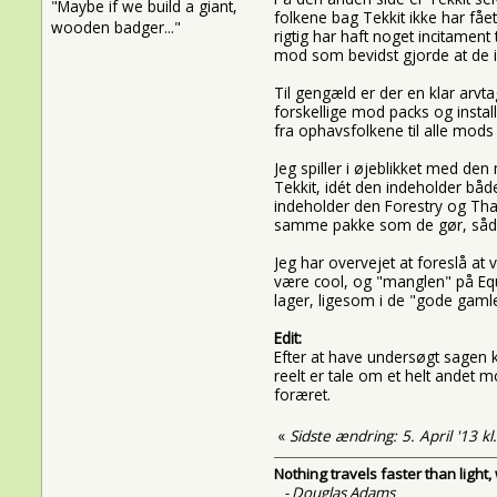
"Maybe if we build a giant,
folkene bag Tekkit ikke har fået
wooden badger..."
rigtig har haft noget incitament
mod som bevidst gjorde at de ikk
Til gengæld er der en klar arvtag
forskellige mod packs og install
fra ophavsfolkene til alle mods 
Jeg spiller i øjeblikket med de
Tekkit, idét den indeholder båd
indeholder den Forestry og Thau
samme pakke som de gør, sådan a
Jeg har overvejet at foreslå at
være cool, og "manglen" på Equ
lager, ligesom i de "gode gam
Edit:
Efter at have undersøgt sagen 
reelt er tale om et helt andet m
foræret.
«
Sidste ændring: 5. April '13 k
Nothing travels faster than light
- Douglas Adams