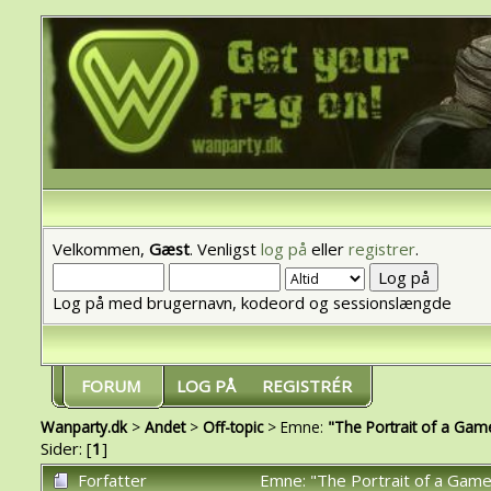
Velkommen,
Gæst
. Venligst
log på
eller
registrer
.
Log på med brugernavn, kodeord og sessionslængde
FORUM
LOG PÅ
REGISTRÉR
Wanparty.dk
>
Andet
>
Off-topic
> Emne:
"The Portrait of a Gam
Sider: [
1
]
Forfatter
Emne: "The Portrait of a Gam