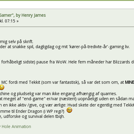
 Gamer", by Henry James
kl. 07:15 »
mig selv på skrift.
der at snakke spil, dagligdag og mit 'kører-på-tredivte-år'-gaming liv.
forhåbeligt sidste) pause fra WoW. Hele fem måneder har Blizzards dro
 MC fordi med Tekkit (som var fantastisk), så var det som om, at
MIN
hine og pludselig var man ikke engang afhængig af quarries.
r at meget af "end-game" er/var (næsten!) uopnåeligt uden en sådan mask
m en ikke aktiv /give, og vær ærlige: Hvad skete der egentlig med Tekki
komme til Ender Dragon (i WP regi?)
ve, udforske og survival delen tbqh.
 Hole Animation