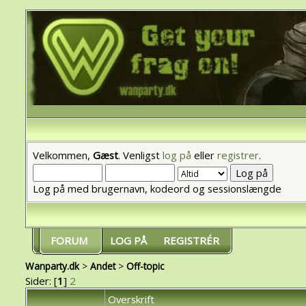
Velkommen,
Gæst
. Venligst
log på
eller
registrer
.
Log på med brugernavn, kodeord og sessionslængde
FORUM
LOG PÅ
REGISTRÉR
Wanparty.dk
>
Andet
>
Off-topic
Sider: [
1
]
2
Overskrift