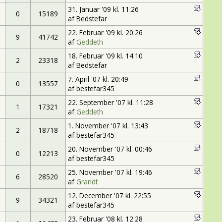
31. Januar '09 kl. 11:26
0
15189
af Bedstefar
22. Februar '09 kl. 20:26
9
41742
af
Geddeth
18. Februar '09 kl. 14:10
2
23318
af Bedstefar
7. April '07 kl. 20:49
0
13557
af bestefar345
22. September '07 kl. 11:28
1
17321
af
Geddeth
1. November '07 kl. 13:43
2
18718
af bestefar345
20. November '07 kl. 00:46
0
12213
af bestefar345
25. November '07 kl. 19:46
6
28520
af
Grandt
12. December '07 kl. 22:55
9
34321
af bestefar345
23. Februar '08 kl. 12:28