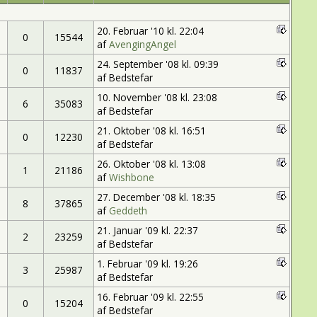
20. Februar '10 kl. 22:04
0
15544
af
AvengingAngel
24. September '08 kl. 09:39
0
11837
af Bedstefar
10. November '08 kl. 23:08
6
35083
af Bedstefar
21. Oktober '08 kl. 16:51
0
12230
af Bedstefar
26. Oktober '08 kl. 13:08
1
21186
af
Wishbone
27. December '08 kl. 18:35
8
37865
af
Geddeth
21. Januar '09 kl. 22:37
2
23259
af Bedstefar
1. Februar '09 kl. 19:26
3
25987
af Bedstefar
16. Februar '09 kl. 22:55
0
15204
af Bedstefar