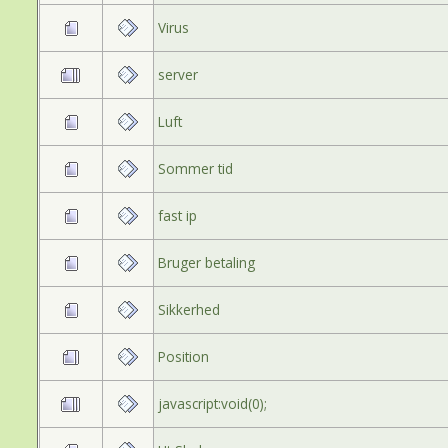
Virus
server
Luft
Sommer tid
fast ip
Bruger betaling
Sikkerhed
Position
javascript:void(0);