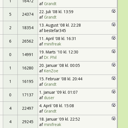
1
16472
af
Grandt
22. Juli '08 kl. 13:59
5
24374
af
Grandt
13. August '08 kl. 22:28
2
18354
af bestefar345
11. April '08 kl. 16:31
6
26562
af
minifreak
19. Marts '10 kl. 12:30
0
14991
af
Dr. Phil
20. Januar '08 kl. 00:05
1
16280
af
KenZoe
15. Februar '08 kl. 20:44
1
16195
af
Grandt
1. Januar '09 kl. 01:07
0
17137
af
duser
4. April '08 kl. 15:08
4
22497
af
Grandt
18. Januar '09 kl. 22:52
4
29245
af
minifreak